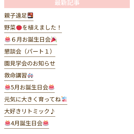
最新記事
親子遠足
野菜
を植えました！
６月お誕生日会
懇談会（パート１）
園見学会のお知らせ
救命講習
5月お誕生日会
元気に大きく育ってね
大好きリトミック♪
4月誕生日会