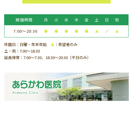
開園時間
月
火
水
木
金
土
日
祝
7:00～20:30
●
●
●
●
●
▲
／
▲
休園日：日曜・年末年始
▲
：希望者のみ
土・祝：7:00～18:30
延長保育：7:00～7:30、18:30～20:30（平日のみ）