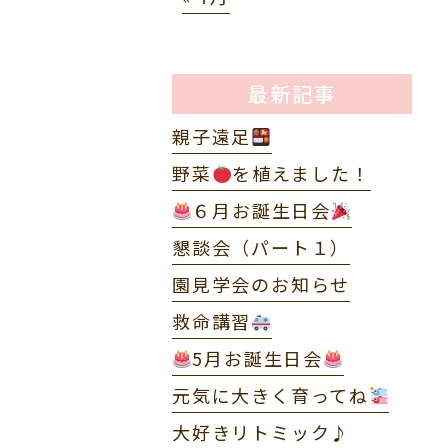
最新記事
親子遠足
野菜
を植えました！
６月お誕生日会
懇談会（パート１）
園見学会のお知らせ
救命講習
5月お誕生日会
元気に大きく育ってね
大好きリトミック♪