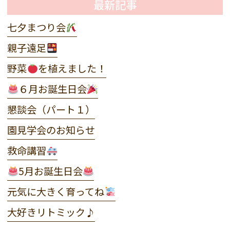
最新記事
七夕まつり会
親子遠足
野菜
を植えました！
６月お誕生日会
懇談会（パート１）
園見学会のお知らせ
救命講習
5月お誕生日会
元気に大きく育ってね
大好きリトミック♪