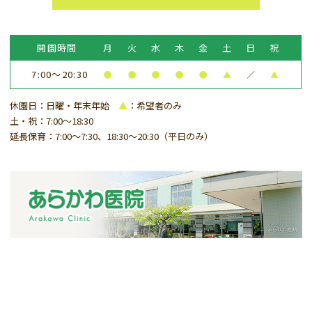
開園時間
月
火
水
木
金
土
日
祝
7:00～20:30
●
●
●
●
●
▲
／
▲
休園日：日曜・年末年始
▲
：希望者のみ
土・祝：7:00～18:30
延長保育：7:00～7:30、18:30～20:30（平日のみ）