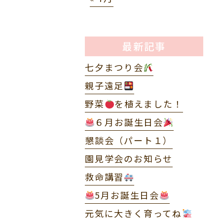
最新記事
七夕まつり会
親子遠足
野菜
を植えました！
６月お誕生日会
懇談会（パート１）
園見学会のお知らせ
救命講習
5月お誕生日会
元気に大きく育ってね