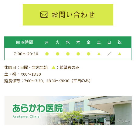
お問い合わせ
開園時間
月
火
水
木
金
土
日
祝
7:00～20:30
●
●
●
●
●
▲
／
▲
休園日：日曜・年末年始
▲
：希望者のみ
土・祝：7:00～18:30
延長保育：7:00～7:30、18:30～20:30（平日のみ）