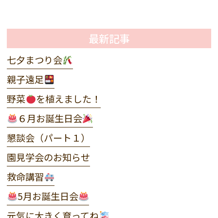
最新記事
七夕まつり会
親子遠足
野菜
を植えました！
６月お誕生日会
懇談会（パート１）
園見学会のお知らせ
救命講習
5月お誕生日会
元気に大きく育ってね