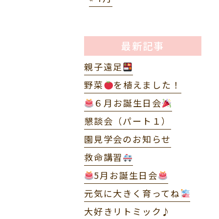
最新記事
親子遠足
野菜
を植えました！
６月お誕生日会
懇談会（パート１）
園見学会のお知らせ
救命講習
5月お誕生日会
元気に大きく育ってね
大好きリトミック♪