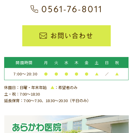
0561-76-8011
お問い合わせ
開園時間
月
火
水
木
金
土
日
祝
7:00～20:30
●
●
●
●
●
▲
／
▲
休園日：日曜・年末年始
▲
：希望者のみ
土・祝：7:00～18:30
延長保育：7:00～7:30、18:30～20:30（平日のみ）