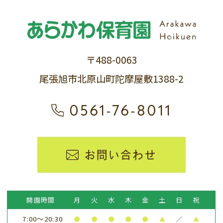
〒488-0063
尾張旭市北原山町陀摩屋敷1388-2
0561-76-8011
お問い合わせ
開園時間
月
火
水
木
金
土
日
祝
7:00～20:30
●
●
●
●
●
▲
／
▲